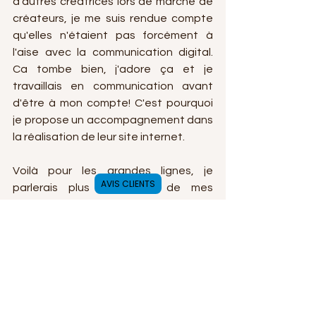
d'autres créatrices lors de marché de 
créateurs, je me suis rendue compte 
qu'elles n'étaient pas forcément à 
l'aise avec la communication digital. 
Ca tombe bien, j'adore ça et je 
travaillais en communication avant 
d'être à mon compte! C'est pourquoi 
je propose un accompagnement dans 
la réalisation de leur site internet.
Voilà pour les grandes lignes, je 
AVIS CLIENTS
parlerais plus en détail de mes 
différentes missions dans un autre 
post. A très vite ! 
Eloïse - Pépite Douceur