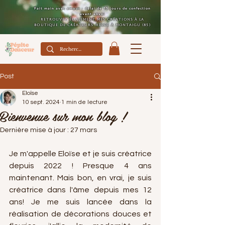
Fait main avec amour : délai de 15 jours de confection
avant envoi
Retrouvez également mes créations à la
boutique de créateurs Héloé à Montaigu (85)
Post
Eloïse
10 sept. 2024
1 min de lecture
Bienvenue sur mon blog !
Dernière mise à jour :
27 mars
Je m'appelle Eloïse et je suis créatrice 
depuis 2022 ! Presque 4 ans 
maintenant. Mais bon, en vrai, je suis 
créatrice dans l'âme depuis mes 12 
ans! Je me suis lancée dans la 
réalisation de décorations douces et 