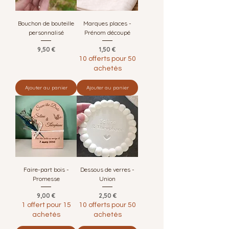
Bouchon de bouteille
Marques places -
personnalisé
Prénom découpé
Prix
Prix
9,50 €
1,50 €
10 offerts pour 50
achetés
Ajouter au panier
Ajouter au panier
Faire-part bois -
Dessous de verres -
Promesse
Union
Prix
Prix
9,00 €
2,50 €
1 offert pour 15
10 offerts pour 50
achetés
achetés