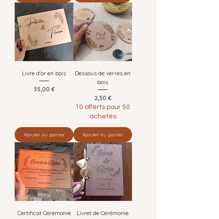
Livre d'or en bois
Dessous de verres en
bois
Prix
35,00 €
Prix
2,50 €
10 offerts pour 50
achetés
Ajouter au panier
Ajouter au panier
Certificat Cérémonie
Livret de Cérémonie