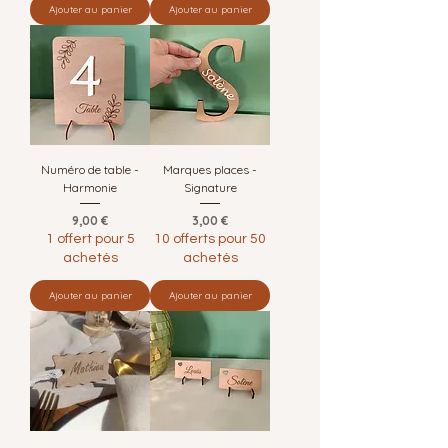
Ajouter au panier
Ajouter au panier
Numéro de table -
Marques places -
Harmonie
Signature
Prix
Prix
9,00 €
3,00 €
1 offert pour 5
10 offerts pour 50
achetés
achetés
Ajouter au panier
Ajouter au panier