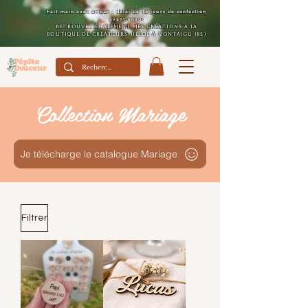
Fait main avec amour : délai de 15 jours de confection
avant envoi
Retrouvez également mes créations à la
boutique de créateurs Héloé à Montaigu (85)
Collection Mariage
Je télécharge le catalogue Mariage
Filtrer