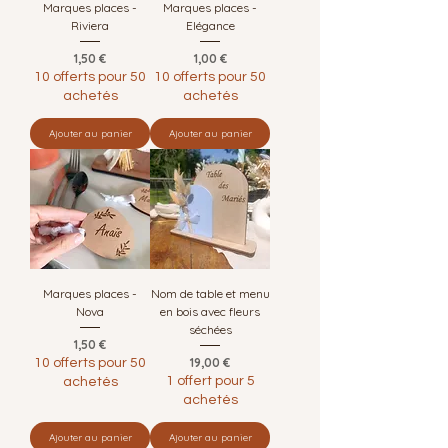
Marques places -
Marques places -
Riviera
Elégance
Prix
Prix
1,50 €
1,00 €
10 offerts pour 50
10 offerts pour 50
achetés
achetés
Ajouter au panier
Ajouter au panier
Marques places -
Nom de table et menu
Nova
en bois avec fleurs
séchées
Prix
1,50 €
Prix
19,00 €
10 offerts pour 50
1 offert pour 5
achetés
achetés
Ajouter au panier
Ajouter au panier