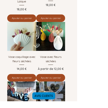
Laïque
Prix
18,00 €
Prix
18,00 €
Ajouter au panier
Ajouter au panier
Vase coquillage avec
Vase avec fleurs
fleurs séchées
séchées
Prix
Prix promotionnel
14,00 €
À partir de
12,00 €
Ajouter au panier
Ajouter au panier
AVIS CLIENTS