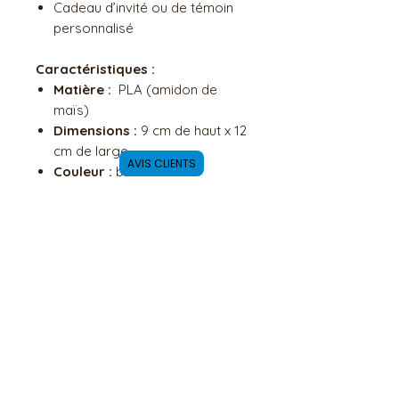
Cadeau d’invité ou de témoin
personnalisé
Caractéristiques :
Matière :
PLA (amidon de
maïs)
Dimensions :
9 cm de haut x 12
cm de large
AVIS CLIENTS
Couleur :
blanc
Fabriqué en impression 3D
Vendu avec fleurs séchées.
Ne peut pas contenir de l'eau.
DETAILS ARTICLES
Il s'agit d'une création
POLITIQUE D'ÉCHANGE ET
artisanale. Chaque modèle
DE REMBOURSEMENT
est fait à la main ainsi qu'à