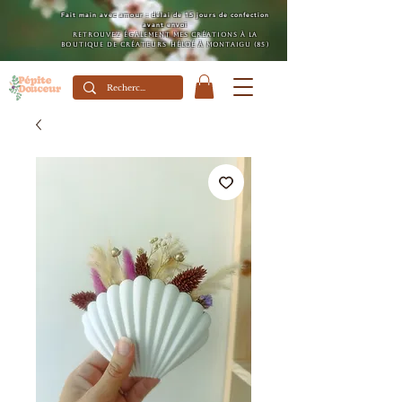
Fait main avec amour : délai de 15 jours de confection
avant envoi
Retrouvez également mes créations à la
boutique de créateurs Héloé à Montaigu (85)