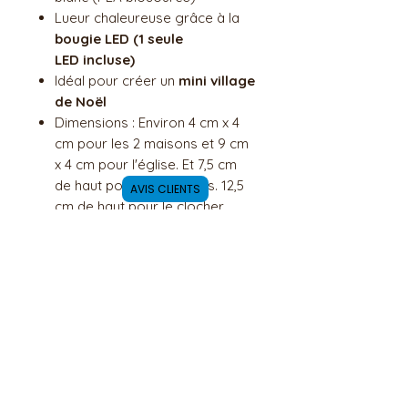
Lueur chaleureuse grâce à la
bougie LED (1 seule
LED incluse)
Idéal pour créer un
mini village
de Noël
Dimensions : Environ 4 cm x 4
cm pour les 2 maisons et 9 cm
x 4 cm pour l'église. Et 7,5 cm
de haut pour les maisons. 12,5
AVIS CLIENTS
cm de haut pour le clocher.
🎁 Parfaites pour ajouter une
touche douce et lumineuse à
votre déco de fin d’année.
DETAILS ARTICLES
Il s'agit d'une création
POLITIQUE D'ÉCHANGE ET